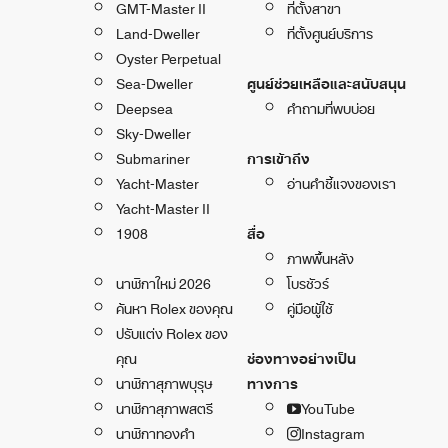
GMT-Master II
ที่ตั้งสาขา
Land-Dweller
ที่ตั้งศูนย์บริการ
Oyster Perpetual
Sea-Dweller
ศูนย์ช่วยเหลือและสนับสนุน
Deepsea
คำถามที่พบบ่อย
Sky-Dweller
Submariner
การเข้าถึง
Yacht-Master
อ่านคำชี้แจงของเรา
Yacht-Master II
1908
สื่อ
ภาพพื้นหลัง
นาฬิกาใหม่ 2026
โบรชัวร์
ค้นหา Rolex ของคุณ
คู่มือผู้ใช้
ปรับแต่ง Rolex ของ
คุณ
ช่องทางอย่างเป็น
นาฬิกาสุภาพบุรุษ
ทางการ
นาฬิกาสุภาพสตรี
YouTube
นาฬิกาทองคำ
Instagram