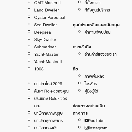
GMT-Master II
ที่ตั้งสาขา
Land-Dweller
ที่ตั้งศูนย์บริการ
Oyster Perpetual
Sea-Dweller
ศูนย์ช่วยเหลือและสนับสนุน
Deepsea
คำถามที่พบบ่อย
Sky-Dweller
Submariner
การเข้าถึง
Yacht-Master
อ่านคำชี้แจงของเรา
Yacht-Master II
1908
สื่อ
ภาพพื้นหลัง
นาฬิกาใหม่ 2026
โบรชัวร์
ค้นหา Rolex ของคุณ
คู่มือผู้ใช้
ปรับแต่ง Rolex ของ
คุณ
ช่องทางอย่างเป็น
นาฬิกาสุภาพบุรุษ
ทางการ
นาฬิกาสุภาพสตรี
YouTube
นาฬิกาทองคำ
Instagram