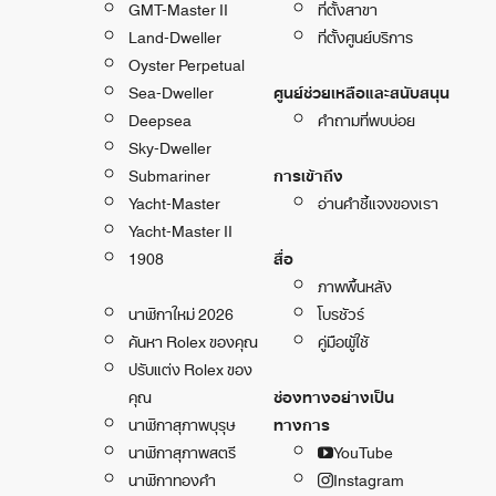
GMT-Master II
ที่ตั้งสาขา
Land-Dweller
ที่ตั้งศูนย์บริการ
Oyster Perpetual
Sea-Dweller
ศูนย์ช่วยเหลือและสนับสนุน
Deepsea
คำถามที่พบบ่อย
Sky-Dweller
Submariner
การเข้าถึง
Yacht-Master
อ่านคำชี้แจงของเรา
Yacht-Master II
1908
สื่อ
ภาพพื้นหลัง
นาฬิกาใหม่ 2026
โบรชัวร์
ค้นหา Rolex ของคุณ
คู่มือผู้ใช้
ปรับแต่ง Rolex ของ
คุณ
ช่องทางอย่างเป็น
นาฬิกาสุภาพบุรุษ
ทางการ
นาฬิกาสุภาพสตรี
YouTube
นาฬิกาทองคำ
Instagram