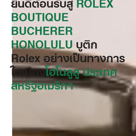
ยินดีต้อนรับสู่
‭ROLEX
BOUTIQUE
BUCHERER
HONOLULU‬
บูติก
Rolex อย่างเป็นทางการ
ในเมือง
โฮโนลูลู ประเทศ
สหรัฐอเมริกา