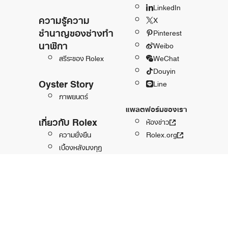
LinkedIn
ความรู้ความ
X
ชำนาญของช่างทำ
Pinterest
นาฬิกา
Weibo
สรีระของ Rolex
WeChat
Douyin
Oyster Story
Line
ภาพยนตร์
แพลตฟอร์มของเรา
เกี่ยวกับ Rolex
ห้องข่าว
ความยั่งยืน
Rolex.org
เบื้องหลังมงกุฎ
ประวัติความเป็นมา
กีฬา ศิลปะ และการ
อนุรักษ์โลก
Rolex และกีฬา
Perpetual Planet