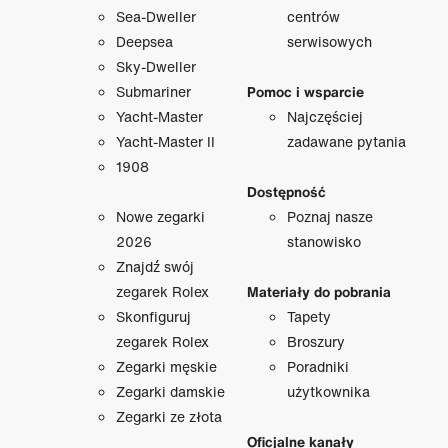
Sea-Dweller
centrów
Deepsea
serwisowych
Sky-Dweller
Submariner
Pomoc i wsparcie
Yacht-Master
Najczęściej
Yacht-Master II
zadawane pytania
1908
Dostępność
Nowe zegarki
Poznaj nasze
2026
stanowisko
Znajdź swój
zegarek Rolex
Materiały do pobrania
Skonfiguruj
Tapety
zegarek Rolex
Broszury
Zegarki męskie
Poradniki
Zegarki damskie
użytkownika
Zegarki ze złota
Oficjalne kanały