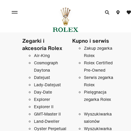
Zegarki i
Kupno i serwis
akcesoria Rolex
Zakup zegarka
Air-King
Rolex
Cosmograph
Rolex Certified
Daytona
Pre-Owned
Datejust
Serwis zegarka
Lady-Datejust
Rolex
Day-Date
Pielęgnacja
Explorer
zegarka Rolex
Explorer II
GMT-Master II
Wyszukiwarka
Land-Dweller
salonów
Oyster Perpetual
Wyszukiwarka