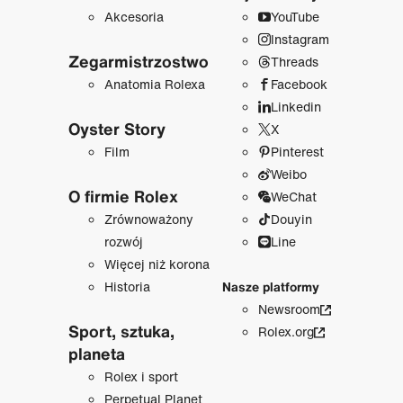
Akcesoria
YouTube
Instagram
Zegarmistrzostwo
Threads
Anatomia Rolexa
Facebook
Linkedin
Oyster Story
X
Film
Pinterest
Weibo
O firmie Rolex
WeChat
Zrównoważony
Douyin
rozwój
Line
Więcej niż korona
Historia
Nasze platformy
Newsroom
Sport, sztuka,
Rolex.org
planeta
Rolex i sport
Perpetual Planet