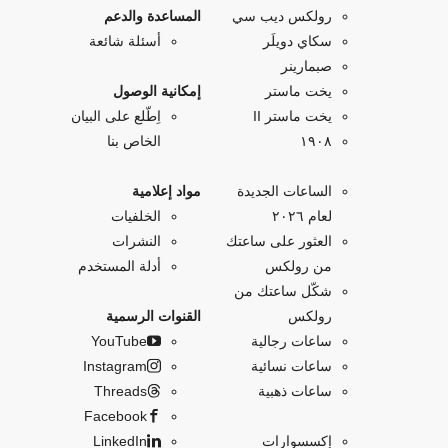
رولكس ديب سي
المساعدة والدعم
سكاي دويلَر
أسئلة شائعة
صبمارينر
يخت ماستر
إمكانية الوصول
يخت ماستر II
اِطّلع على البيان
۱۹۰۸
الخاص بنا
الساعات الجديدة
مواد إعلامية
لعام ٢٠٢٦
الخلفيات
العثور على ساعتك
النشرات
من رولكس
أدلة المستخدم
شكّل ساعتك من
رولكس
القنوات الرسمية
ساعات رجالية
YouTube
ساعات نسائية
Instagram
ساعات ذهبية
Threads
Facebook
إكسسوارات
LinkedIn