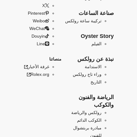
X
صناعة الساعات
Pinterest
تركيبة ساعة رولكس
Weibo
WeChat
Oyster Story
Douyin
الفيلم
Line
نبذة عن رولكس
منصاتنا
الاستدامة
غرفة الأخبار
وراء تاج رولكس
Rolex.org
التاريخ
الرياضة والفنون
والكوكب
رولكس والرياضة
الكوكب الدائم
مبادرة بربتشوال
للفنون