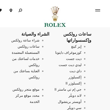
ساعات رولكس
الشراء والصيانة
وإكسسواراتها
شراء ساعة رولكس
إير كينغ
ساعات رولكس
كوزموغراف دايتونا
المستعملة المعتمدة
ديت جست
خدمات لساعتك من
ليدي ديت جست
رولكس
داي ديت
العناية بساعتك من
إكسبلورَر
رولكس
إكسبلورَر II
جي إم تي ماستر II
موقع متجر رولكس
لاند دويلَر
محدد موقع مركز
أويستر بربتشوال
الخدمة
سي دويلَر