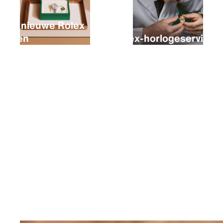
Een nieuwe Rolex
kopen
Rolex-horlogeservice