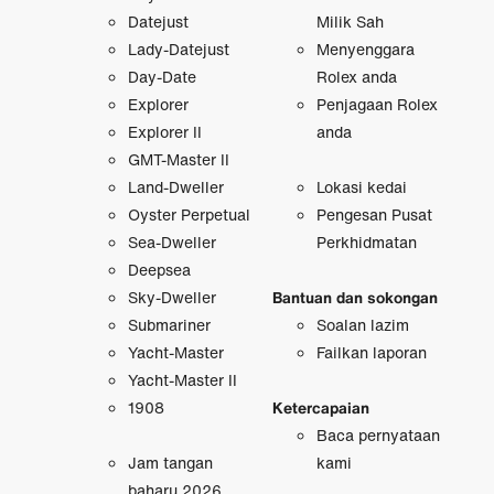
Datejust
Milik Sah
Lady-Datejust
Menyenggara
Day-Date
Rolex anda
Explorer
Penjagaan Rolex
Explorer II
anda
GMT-Master II
Land-Dweller
Lokasi kedai
Oyster Perpetual
Pengesan Pusat
Sea-Dweller
Perkhidmatan
Deepsea
Sky-Dweller
Bantuan dan sokongan
Submariner
Soalan lazim
Yacht-Master
Failkan laporan
Yacht-Master II
1908
Ketercapaian
Baca pernyataan
Jam tangan
kami
baharu 2026