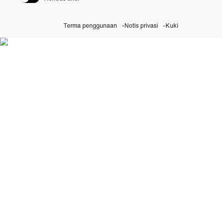
Terma penggunaan
Notis privasi
Kuki
Temui Inisiatif Abadi kami
Lawati Rolex.org