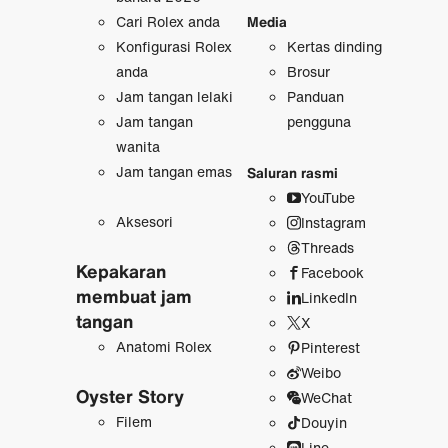
Cari Rolex anda
Media
Konfigurasi Rolex
Kertas dinding
anda
Brosur
Jam tangan lelaki
Panduan
Jam tangan
pengguna
wanita
Jam tangan emas
Saluran rasmi
YouTube
Aksesori
Instagram
Threads
Kepakaran
Facebook
membuat jam
LinkedIn
tangan
X
Anatomi Rolex
Pinterest
Weibo
Oyster Story
WeChat
Filem
Douyin
Line