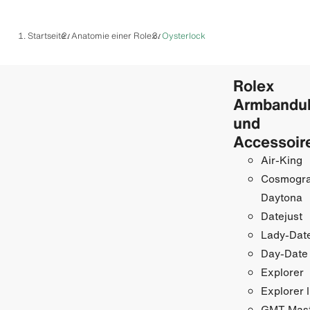
Startseite
Anatomie einer Rolex
Oysterlock
/
/
Rolex
Armbandu
und
Accessoir
Air-King
Cosmogr
Daytona
Datejust
Lady-Date
Day-Date
Explorer
Explorer I
GMT-Maste