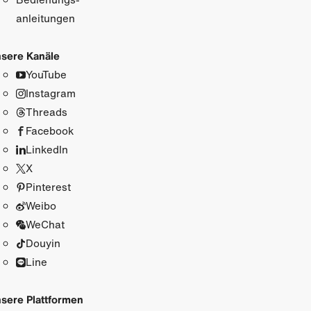
anleitungen
sere Kanäle
YouTube
Instagram
Threads
Facebook
LinkedIn
X
Pinterest
Weibo
WeChat
Douyin
Line
sere Plattformen