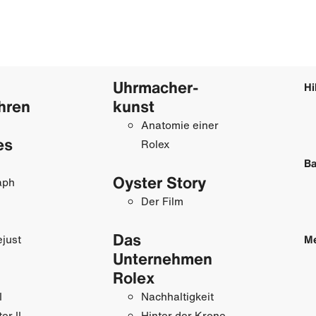
Uhrmacher­
Hi
hren
kunst
Anatomie einer
es
Rolex
Ba
Oyster Story
aph
Der Film
Das
just
M
Unternehmen
Rolex
I
Nachhaltigkeit
r II
Hinter der Krone