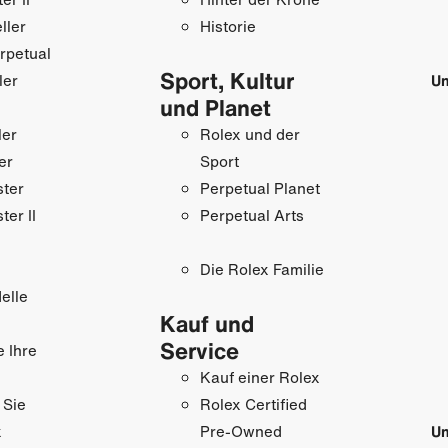
ller
Historie
rpetual
Sport, Kultur
ler
Un
und Planet
ler
Rolex und der
er
Sport
ster
Perpetual Planet
ter II
Perpetual Arts
Die Rolex Familie
elle
Kauf und
Service
e Ihre
Kauf einer Rolex
 Sie
Rolex Certified
x
Un
Pre-Owned