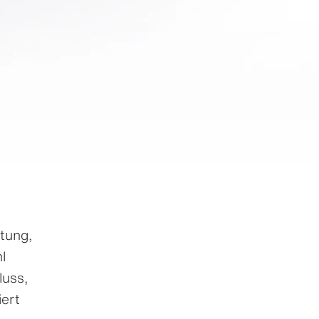
utung,
l
luss,
iert