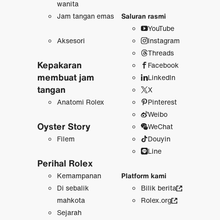
wanita
Jam tangan emas
Saluran rasmi
YouTube
Aksesori
Instagram
Threads
Kepakaran
Facebook
membuat jam
LinkedIn
tangan
X
Anatomi Rolex
Pinterest
Weibo
Oyster Story
WeChat
Filem
Douyin
Line
Perihal Rolex
Kemampanan
Platform kami
Di sebalik
Bilik berita
mahkota
Rolex.org
Sejarah