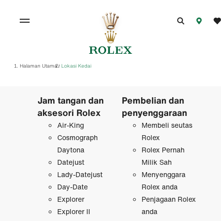
Halaman Utama
Lokasi Kedai
/
Jam tangan dan
Pembelian dan
aksesori Rolex
penyenggaraan
Air-King
Membeli seutas
Cosmograph
Rolex
Daytona
Rolex Pernah
Datejust
Milik Sah
Lady-Datejust
Menyenggara
Day-Date
Rolex anda
Explorer
Penjagaan Rolex
Explorer II
anda