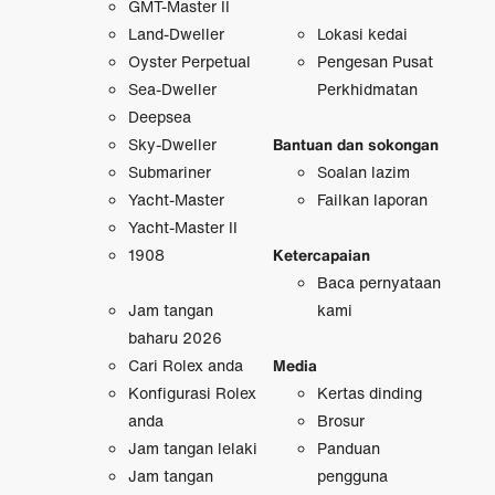
GMT-Master II
Land-Dweller
Lokasi kedai
Oyster Perpetual
Pengesan Pusat
Sea-Dweller
Perkhidmatan
Deepsea
Sky-Dweller
Bantuan dan sokongan
Submariner
Soalan lazim
Yacht-Master
Failkan laporan
Yacht-Master II
1908
Ketercapaian
Baca pernyataan
Jam tangan
kami
baharu 2026
Cari Rolex anda
Media
Konfigurasi Rolex
Kertas dinding
anda
Brosur
Jam tangan lelaki
Panduan
Jam tangan
pengguna