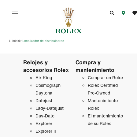
Inicio
Localizador de distribuidores
/
Relojes y
Compra y
accesorios Rolex
mantenimiento
Air‑King
Comprar un Rolex
Cosmograph
Rolex Certified
Daytona
Pre-Owned
Datejust
Mantenimiento
Lady‑Datejust
Rolex
Day-Date
El mantenimiento
Explorer
de su Rolex
Explorer II