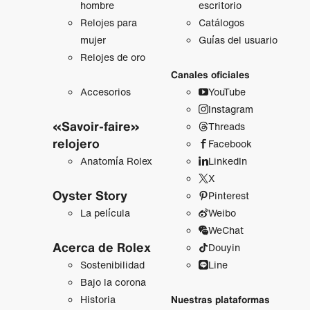
hombre
escritorio
Relojes para
Catálogos
mujer
Guías del usuario
Relojes de oro
Canales oficiales
Accesorios
YouTube
Instagram
«Savoir-faire»
Threads
relojero
Facebook
Anatomía Rolex
LinkedIn
X
Oyster Story
Pinterest
La película
Weibo
WeChat
Acerca de Rolex
Douyin
Sostenibilidad
Line
Bajo la corona
Historia
Nuestras plataformas