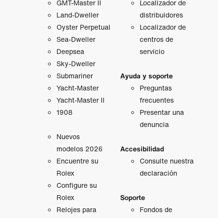
GMT‑Master II
Localizador de
Land-Dweller
distribuidores
Oyster Perpetual
Localizador de
Sea-Dweller
centros de
Deepsea
servicio
Sky-Dweller
Submariner
Ayuda y soporte
Yacht-Master
Preguntas
Yacht-Master II
frecuentes
1908
Presentar una
denuncia
Nuevos
modelos 2026
Accesibilidad
Encuentre su
Consulte nuestra
Rolex
declaración
Configure su
Rolex
Soporte
Relojes para
Fondos de