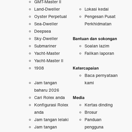
GMT-Master II
Land-Dweller
Lokasi kedai
Oyster Perpetual
Pengesan Pusat
Sea-Dweller
Perkhidmatan
Deepsea
Sky-Dweller
Bantuan dan sokongan
Submariner
Soalan lazim
Yacht-Master
Failkan laporan
Yacht-Master II
1908
Ketercapaian
Baca pernyataan
Jam tangan
kami
baharu 2026
Cari Rolex anda
Media
Konfigurasi Rolex
Kertas dinding
anda
Brosur
Jam tangan lelaki
Panduan
Jam tangan
pengguna