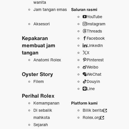
wanita
Jam tangan emas
Saluran rasmi
YouTube
Aksesori
Instagram
Threads
Kepakaran
Facebook
membuat jam
LinkedIn
tangan
X
Anatomi Rolex
Pinterest
Weibo
Oyster Story
WeChat
Filem
Douyin
Line
Perihal Rolex
Kemampanan
Platform kami
Di sebalik
Bilik berita
mahkota
Rolex.org
Sejarah