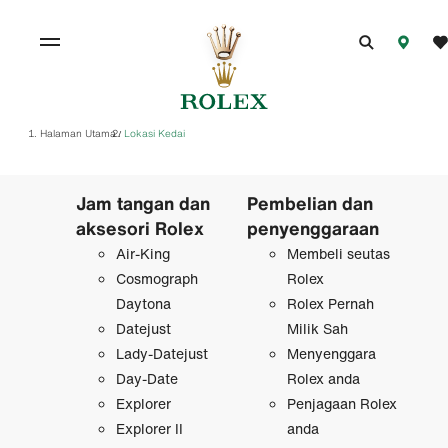
Halaman Utama
Lokasi Kedai
/
Jam tangan dan
Pembelian dan
aksesori Rolex
penyenggaraan
Air-King
Membeli seutas
Cosmograph
Rolex
Daytona
Rolex Pernah
Datejust
Milik Sah
Lady-Datejust
Menyenggara
Day-Date
Rolex anda
Explorer
Penjagaan Rolex
Explorer II
anda