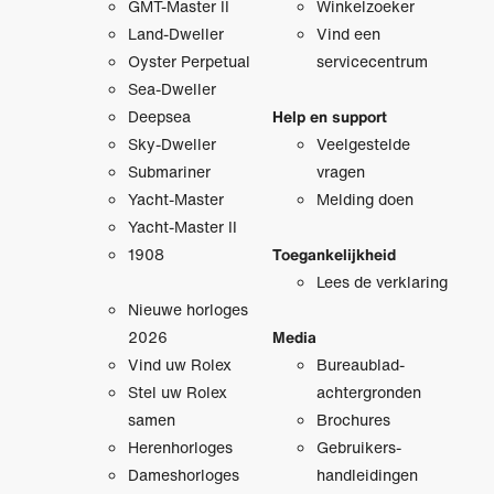
GMT-Master II
Winkelzoeker
Land-Dweller
Vind een
Oyster Perpetual
servicecentrum
Sea-Dweller
Deepsea
Help en support
Sky-Dweller
Veelgestelde
Submariner
vragen
Yacht-Master
Melding doen
Yacht-Master II
1908
Toegankelijkheid
Lees de verklaring
Nieuwe horloges
2026
Media
Vind uw Rolex
Bureaublad­
Stel uw Rolex
achtergronden
samen
Brochures
Herenhorloges
Gebruikers­
Dameshorloges
handleidingen