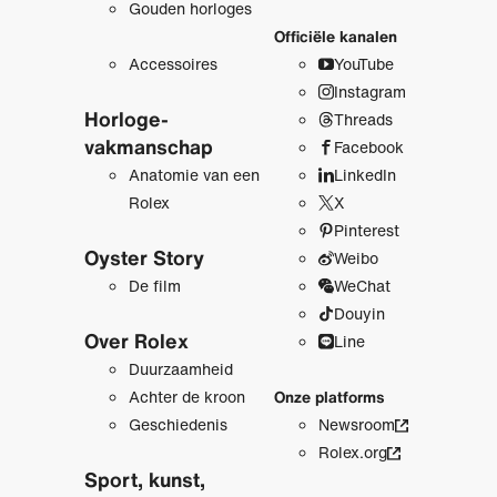
Gouden horloges
Officiële kanalen
Accessoires
YouTube
Instagram
Horloge­
Threads
vakmanschap
Facebook
Anatomie van een
LinkedIn
Rolex
X
Pinterest
Oyster Story
Weibo
De film
WeChat
Douyin
Over Rolex
Line
Duurzaamheid
Achter de kroon
Onze platforms
Geschiedenis
Newsroom
Rolex.org
Sport, kunst,