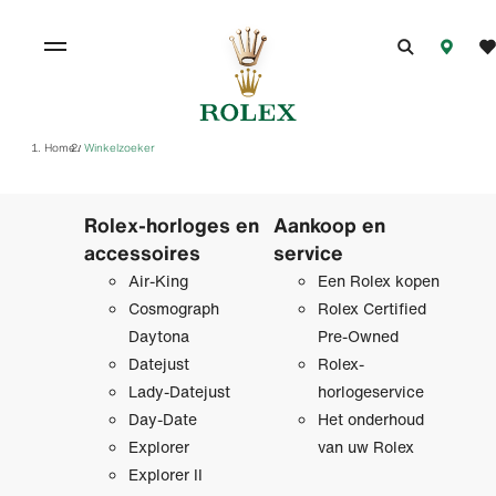
Home
Winkelzoeker
/
Rolex-horloges en
Aankoop en
accessoires
service
Air-King
Een Rolex kopen
Cosmograph
Rolex Certified
Daytona
Pre‑Owned
Datejust
Rolex-
Lady-Datejust
horlogeservice
Day-Date
Het onderhoud
Explorer
van uw Rolex
Explorer II