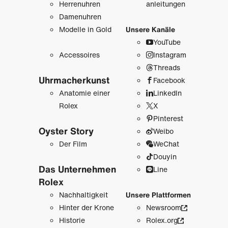
Herrenuhren
anleitungen
Damenuhren
Modelle in Gold
Unsere Kanäle
YouTube
Accessoires
Instagram
Threads
Uhrmacher­kunst
Facebook
Anatomie einer
LinkedIn
Rolex
X
Pinterest
Oyster Story
Weibo
Der Film
WeChat
Douyin
Das Unternehmen
Line
Rolex
Nachhaltigkeit
Unsere Plattformen
Hinter der Krone
Newsroom
Historie
Rolex.org