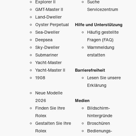
Explorer II
Suche
GMT-Master II
Servicezentrum
Land-Dweller
Oyster Perpetual
Hilfe und Unterstützung
Sea-Dweller
Häufig gestellte
Deepsea
Fragen (FAQ)
Sky-Dweller
Warnmeldung
Submariner
erstatten
Yacht-Master
Yacht-Master II
Barrierefreiheit
1908
Lesen Sie unsere
Erklärung
Neue Modelle
2026
Medien
Finden Sie Ihre
Bildschirm­
Rolex
hintergründe
Gestalten Sie Ihre
Broschüren
Rolex
Bedienungs­