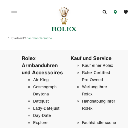
Startseite
Fachhändlersuche
/
Rolex
Kauf und Service
Armbanduhren
Kauf einer Rolex
und Accessoires
Rolex Certified
Air-King
Pre-Owned
Cosmograph
Wartung Ihrer
Daytona
Rolex
Datejust
Handhabung Ihrer
Lady-Datejust
Rolex
Day-Date
Explorer
Fachhändlersuche