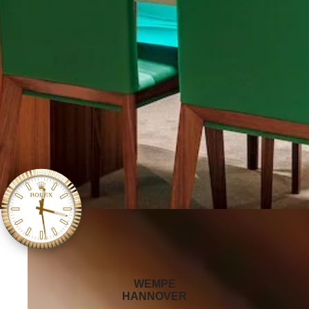
‭WEMPE
HANNOVER‬