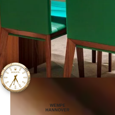
‭WEMPE
HANNOVER‬