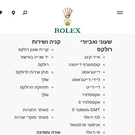
שעוני ואביזרי
קניה ושירות
רולקס
קניית שעון רולקס
אייר-קינג
יד שנייה באישור
קוסמוגרף דייטונה
רולקס
דייטג'אסט
מתן שירות לרולקס
ליידי-דייטג'אסט
שלך
דיי-דייט
תחזוקת הרולקס
אקספלורר
שלך
אקספלורר II
GMT-מאסטר II
מאתר החנויות
לנד-דוולר
מאתר מוקדי שירות
אויסטר פרפטואל
סי-דוולר
עזרה ותמיכה