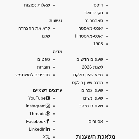
דיפסי
שאלות נפוצות
סקיי-דוולר
סאבמרינר
נגישות
יאכט-מאסטר
קרא את ההצהרה
יאכט-מאסטר II
שלנו
1908
מדיה
שעונים חדשים
טפטים
לשנת 2026
חוברות
מצא שעון רולקס
מדריכים למשתמש
הרכב שעון רולקס
שעוני גברים
ערוצים רשמיים
שעוני נשים
YouTube
שעונים מזהב
Instagram
Threads
אביזרים
Facebook
LinkedIn
מלאכת השענות
X