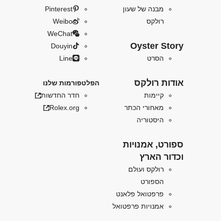
מבנה של שעון
Pinterest
רולקס
Weibo
WeChat
Oyster Story
Douyin
הסרט
Line
אודות רולקס
הפלטפורמות שלנו
קיימות
חדר החדשות
מאחורי הכתר
Rolex.org
היסטוריה
ספורט, אמנויות
וכדור הארץ
רולקס ועולם
הספורט
פרפטואל פלאנט
אמנויות פרפטואל