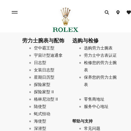
劳力士腕表与配饰
选购与检修
空中霸王型
选购劳力士腕表
宇宙计型迪通拿
劳力士中古表认证
日志型
检修您的劳力士腕
女装日志型
表
星期日历型
保养您的劳力士腕
探险家型
表
探险家型 II
格林尼治型 II
零售商地址
陆使型
服务中心地址
蚝式恒动
海使型
帮助与支持
深潜型
常见问题