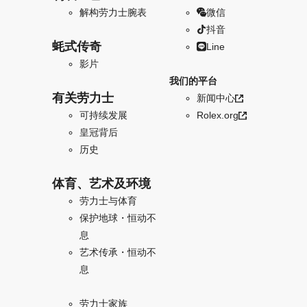
解构劳力士腕表
微信
抖音
蚝式传奇
Line
影片
我们的平台
有关劳力士
新闻中心
可持续发展
Rolex.org
皇冠背后
历史
体育、艺术及环境
劳力士与体育
保护地球・恒动不
息
艺术传承・恒动不
息
劳力士家族