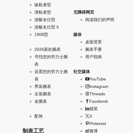
纵航者型
潜航者型
无障碍网页
游艇名仕型
阅读我们的声明
游艇名仕型 II
1908型
媒体
桌面背景
2026新款腕表
腕表手册
寻找您的劳力士腕
用户指南
表
设置您的劳力士腕
社交媒体
表
YouTube
男装腕表
Instagram
女装腕表
Threads
金腕表
Facebook
领英
配饰
X
Pinterest
制表工艺
微博