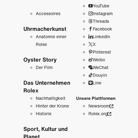
YouTube
Accessoires
Instagram
Threads
Uhrmacher­kunst
Facebook
Anatomie einer
LinkedIn
Rolex
X
Pinterest
Oyster Story
Weibo
Der Film
WeChat
Douyin
Das Unternehmen
Line
Rolex
Nachhaltigkeit
Unsere Plattformen
Hinter der Krone
Newsroom
Historie
Rolex.org
Sport, Kultur und
Planet