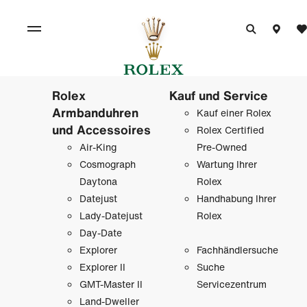
Rolex
Kauf und Service
Armbanduhren
Kauf einer Rolex
und Accessoires
Rolex Certified
Air-King
Pre-Owned
Cosmograph
Wartung Ihrer
Daytona
Rolex
Datejust
Handhabung Ihrer
Lady-Datejust
Rolex
Day-Date
Explorer
Fachhändlersuche
Explorer II
Suche
GMT-Master II
Servicezentrum
Land-Dweller