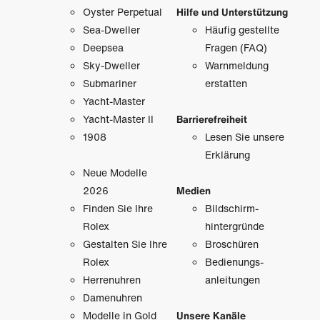
Oyster Perpetual
Hilfe und Unterstützung
Sea-Dweller
Häufig gestellte
Deepsea
Fragen (FAQ)
Sky-Dweller
Warnmeldung
Submariner
erstatten
Yacht-Master
Yacht-Master II
Barrierefreiheit
1908
Lesen Sie unsere
Erklärung
Neue Modelle
2026
Medien
Finden Sie Ihre
Bildschirm­
Rolex
hintergründe
Gestalten Sie Ihre
Broschüren
Rolex
Bedienungs­
Herrenuhren
anleitungen
Damenuhren
Modelle in Gold
Unsere Kanäle