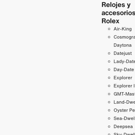
Relojes y
accesorio
Rolex
Air‑King
Cosmogr
Daytona
Datejust
Lady‑Date
Day-Date
Explorer
Explorer I
GMT‑Maste
Land-Dwe
Oyster Pe
Sea-Dwel
Deepsea
Sky-Dwel