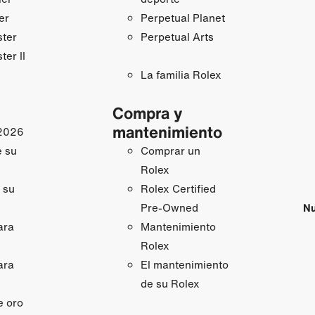
er
Perpetual Planet
ster
Perpetual Arts
ter II
La familia Rolex
Compra y
mantenimiento
2026
e su
Comprar un
Rolex
 su
Rolex Certified
Nu
Pre-Owned
ara
Mantenimiento
Rolex
ara
El mantenimiento
de su Rolex
e oro