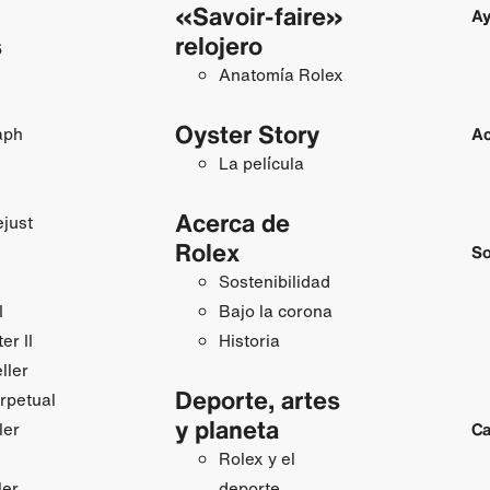
«Savoir-faire»
Ay
s
relojero
Anatomía Rolex
Oyster Story
aph
Ac
La película
Acerca de
just
Rolex
So
Sostenibilidad
I
Bajo la corona
r II
Historia
ller
Deporte, artes
rpetual
y planeta
ler
Ca
Rolex y el
ler
deporte