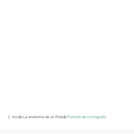
Inicio
La anatomía de un Rolex
Función de cronógrafo
/
/