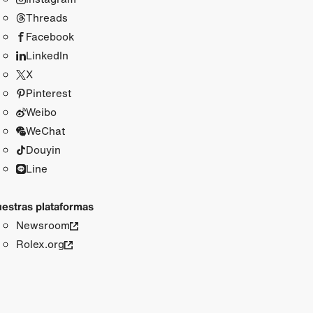
Threads
Facebook
LinkedIn
X
Pinterest
Weibo
WeChat
Douyin
Line
estras plataformas
Newsroom
Rolex.org