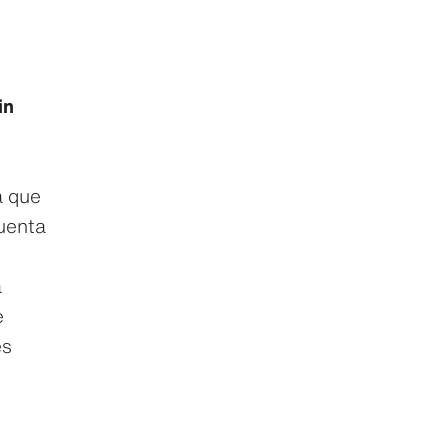
in
a que
uenta
a
e
es