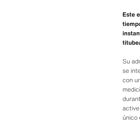
Este e
tiempo
instan
titub
Su adm
se int
con un
medici
durant
active
único 