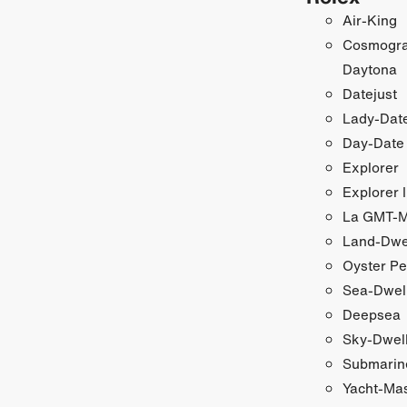
Air‑King
Cosmogr
Daytona
Datejust
Lady‑Date
Day‑Date
Explorer
Explorer I
La GMT‑Ma
Land-Dwe
Oyster Pe
Sea-Dwel
Deepsea
Sky‑Dwel
Submarin
Yacht‑Ma