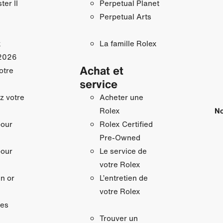
ter II
Perpetual Planet
Perpetual Arts
x
La famille Rolex
2026
Achat et
otre
service
z votre
Acheter une
No
Rolex
pour
Rolex Certified
Pre-Owned
pour
Le service de
votre Rolex
n or
L’entretien de
votre Rolex
res
Trouver un