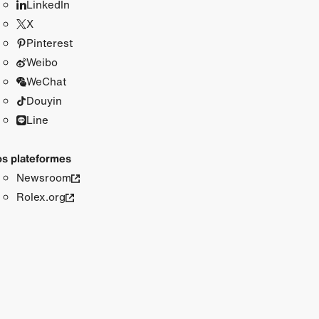
LinkedIn
X
Pinterest
Weibo
WeChat
Douyin
Line
s plateformes
Newsroom
Rolex.org