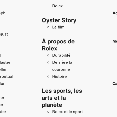
Rolex
aph
Ac
Oyster Story
Le film
just
À propos de
Mé
Rolex
I
Durabilité
ster II
Derrière la
ller
couronne
rpetual
Histoire
ler
Ca
Les sports, les
arts et la
ler
planète
er
ster
Rolex et le sport