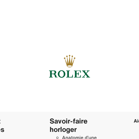
t
Savoir‑faire
Ai
es
horloger
Anatomie d’une