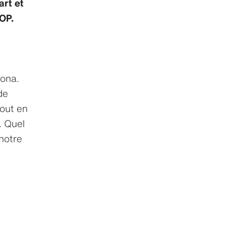
art et
OP.
n
tona.
de
out en
. Quel
 notre