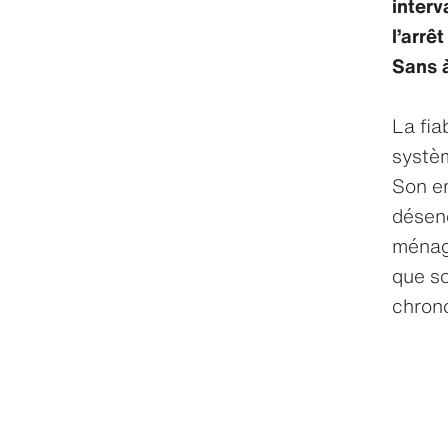
interv
l’arrê
Sans 
La fia
systèm
Son em
désenc
ménage
que so
chrono