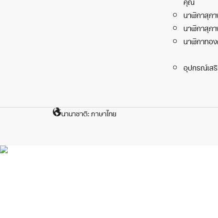
คุณ
นาฬิกาสุภา
นาฬิกาสุภา
นาฬิกาทอง
อุปกรณ์เสร
นานาชาติ: ภาษาไทย