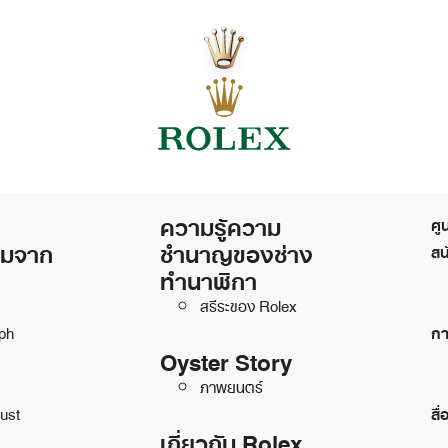
ความรู้ความ
ศู
ิมจาก
ชำนาญของช่าง
สน
ทำนาฬิกา
สรีระของ Rolex
ph
กา
Oyster Story
ภาพยนตร์
ust
สื่
เกี่ยวกับ Rolex