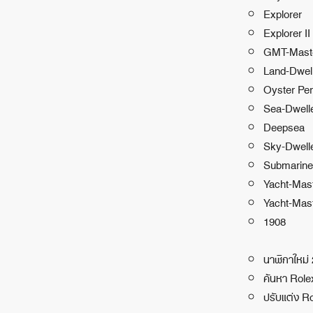
Explorer
Explorer II
GMT-Maste
Land-Dwel
Oyster Per
Sea-Dwell
Deepsea
Sky-Dwell
Submarine
Yacht-Mas
Yacht-Mast
1908
นาฬิกาใหม่
ค้นหา Rol
ปรับแต่ง R