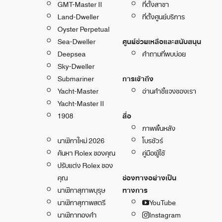
GMT-Master II
ที่ตั้งสาขา
Land-Dweller
ที่ตั้งศูนย์บริการ
Oyster Perpetual
Sea-Dweller
ศูนย์ช่วยเหลือและสนับสนุน
Deepsea
คำถามที่พบบ่อย
Sky-Dweller
Submariner
การเข้าถึง
Yacht-Master
อ่านคำชี้แจงของเรา
Yacht-Master II
1908
สื่อ
ภาพพื้นหลัง
นาฬิกาใหม่ 2026
โบรชัวร์
ค้นหา Rolex ของคุณ
คู่มือผู้ใช้
ปรับแต่ง Rolex ของ
คุณ
ช่องทางอย่างเป็น
นาฬิกาสุภาพบุรุษ
ทางการ
นาฬิกาสุภาพสตรี
YouTube
นาฬิกาทองคำ
Instagram