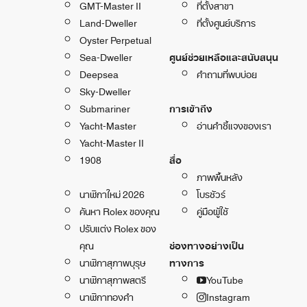
GMT-Master II
ที่ตั้งสาขา
Land-Dweller
ที่ตั้งศูนย์บริการ
Oyster Perpetual
Sea-Dweller
ศูนย์ช่วยเหลือและสนับสนุน
Deepsea
คำถามที่พบบ่อย
Sky-Dweller
Submariner
การเข้าถึง
Yacht-Master
อ่านคำชี้แจงของเรา
Yacht-Master II
1908
สื่อ
ภาพพื้นหลัง
นาฬิกาใหม่ 2026
โบรชัวร์
ค้นหา Rolex ของคุณ
คู่มือผู้ใช้
ปรับแต่ง Rolex ของ
คุณ
ช่องทางอย่างเป็น
นาฬิกาสุภาพบุรุษ
ทางการ
นาฬิกาสุภาพสตรี
YouTube
นาฬิกาทองคำ
Instagram