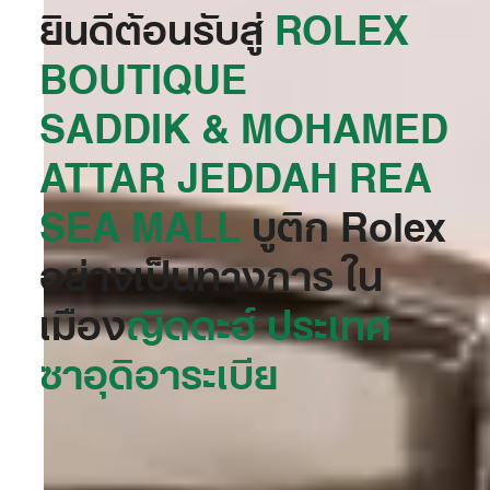
ยินดีต้อนรับสู่
‭ROLEX
BOUTIQUE
SADDIK & MOHAMED
ATTAR JEDDAH REA
SEA MALL‬
บูติก Rolex
อย่างเป็นทางการ ใน
เมือง
ญิดดะฮ์ ประเทศ
ซาอุดิอาระเบีย