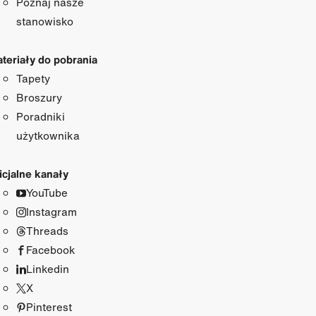
Poznaj nasze
stanowisko
teriały do pobrania
Tapety
Broszury
Poradniki
użytkownika
icjalne kanały
YouTube
Instagram
Threads
Facebook
Linkedin
X
Pinterest