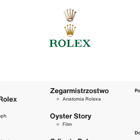
Zegarmistrzostwo
Po
Rolex
Anatomia Rolexa
Oyster Story
aph
Film
Do