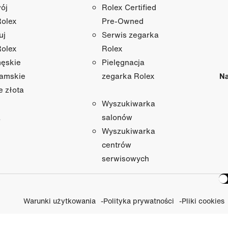
ój
Rolex Certified
Rolex
Pre-Owned
uj
Serwis zegarka
Rolex
Rolex
męskie
Pielęgnacja
damskie
Na
zegarka Rolex
e złota
Wyszukiwarka
a
salonów
Wyszukiwarka
centrów
serwisowych
Warunki użytkowania
Polityka prywatności
Pliki cookies