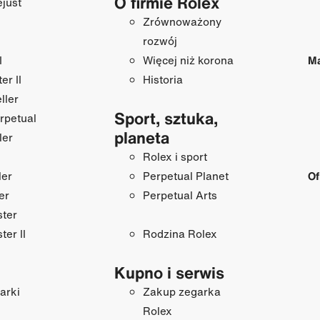
O firmie Rolex
just
Zrównoważony
rozwój
I
Więcej niż korona
Ma
r II
Historia
ller
Sport, sztuka,
rpetual
planeta
ler
Rolex i sport
ler
Perpetual Planet
Of
er
Perpetual Arts
ster
ter II
Rodzina Rolex
Kupno i serwis
arki
Zakup zegarka
Rolex