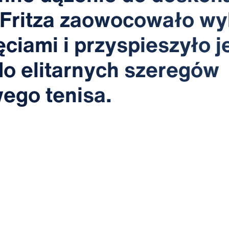
 Fritza zaowocowało wy
ęciami i przyspieszyło j
o elitarnych szeregów
ego tenisa.