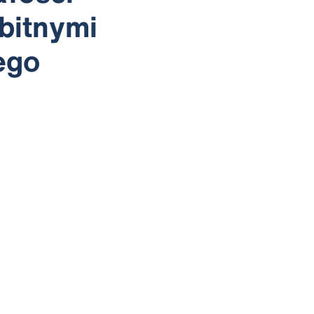
bitnymi
ego