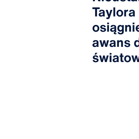
Taylora
osiągni
awans d
światow