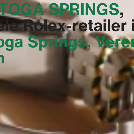
TOGA SPRINGS‬
,
ële Rolex-retailer 
oga Springs, Vere
n