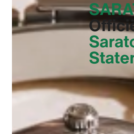
SARA
Offici
Sarat
State