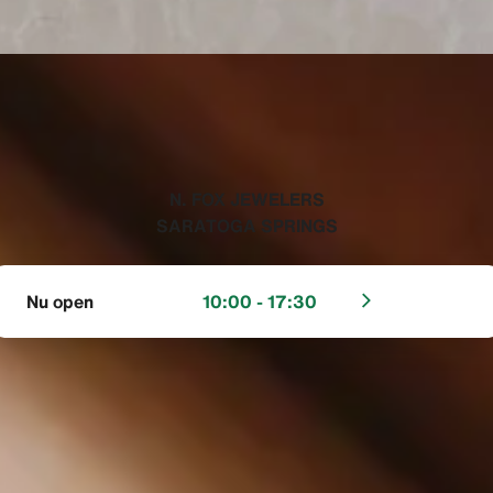
‭N. FOX JEWELERS
SARATOGA SPRINGS‬
Nu open
10:00 - 17:30