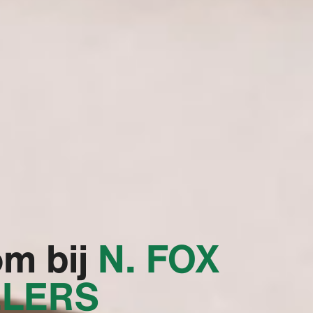
m bij
‭N. FOX
LERS