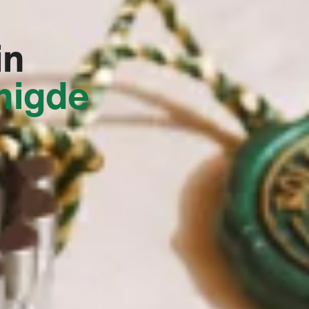
in
nigde