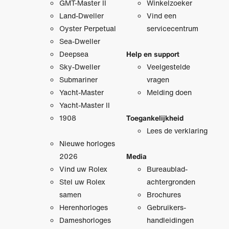
GMT-Master II
Winkelzoeker
Land-Dweller
Vind een
Oyster Perpetual
servicecentrum
Sea-Dweller
Deepsea
Help en support
Sky-Dweller
Veelgestelde
Submariner
vragen
Yacht-Master
Melding doen
Yacht-Master II
1908
Toegankelijkheid
Lees de verklaring
Nieuwe horloges
2026
Media
Vind uw Rolex
Bureaublad­
Stel uw Rolex
achtergronden
samen
Brochures
Herenhorloges
Gebruikers­
Dameshorloges
handleidingen