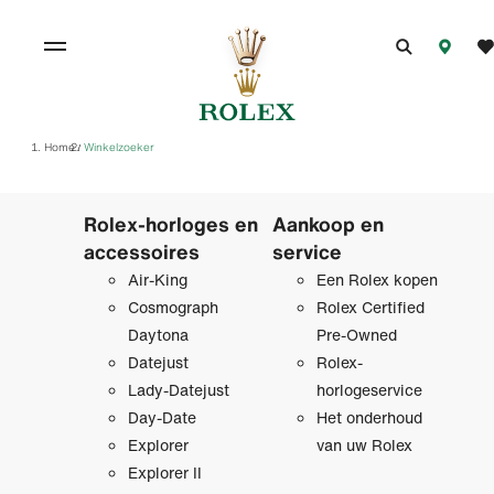
Home
Winkelzoeker
/
Rolex-horloges en
Aankoop en
accessoires
service
Air-King
Een Rolex kopen
Cosmograph
Rolex Certified
Daytona
Pre‑Owned
Datejust
Rolex-
Lady-Datejust
horlogeservice
Day-Date
Het onderhoud
Explorer
van uw Rolex
Explorer II