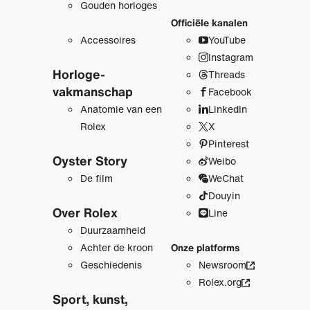
Gouden horloges
Officiële kanalen
Accessoires
YouTube
Instagram
Horloge­
Threads
vakmanschap
Facebook
Anatomie van een
LinkedIn
Rolex
X
Pinterest
Oyster Story
Weibo
De film
WeChat
Douyin
Over Rolex
Line
Duurzaamheid
Achter de kroon
Onze platforms
Geschiedenis
Newsroom
Rolex.org
Sport, kunst,