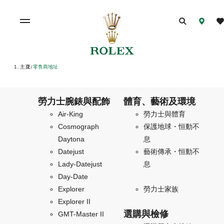
主頁
零售商地址
/
勞力士腕錶與配飾
體育、藝術及環境
Air-King
勞力士與體育
Cosmograph
保護地球・恒動不
Daytona
息
Datejust
藝術傳承・恒動不
Lady-Datejust
息
Day-Date
Explorer
勞力士家族
Explorer II
選購與檢修
GMT-Master II