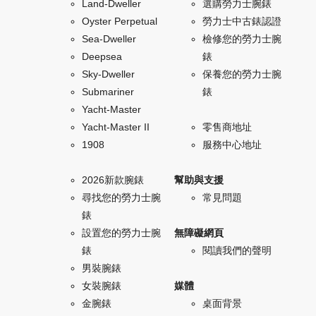
Land-Dweller
選購勞力士腕錶
Oyster Perpetual
勞力士中古錶認證
Sea-Dweller
檢修您的勞力士腕
Deepsea
錶
Sky-Dweller
保養您的勞力士腕
Submariner
錶
Yacht-Master
Yacht-Master II
零售商地址
1908
服務中心地址
2026新款腕錶
幫助與支援
尋找您的勞力士腕
常見問題
錶
設置您的勞力士腕
無障礙網頁
錶
閱讀我們的聲明
男裝腕錶
女裝腕錶
媒體
金腕錶
桌面背景