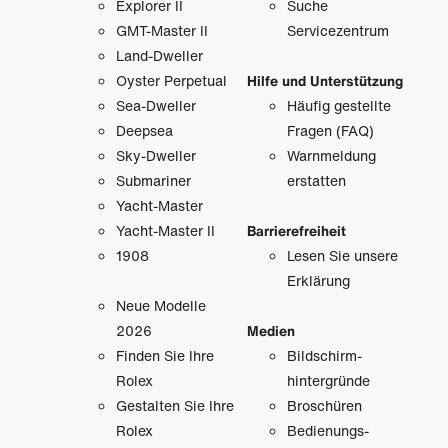
Explorer II
Suche
GMT-Master II
Servicezentrum
Land-Dweller
Oyster Perpetual
Hilfe und Unterstützung
Sea-Dweller
Häufig gestellte
Deepsea
Fragen (FAQ)
Sky-Dweller
Warnmeldung
Submariner
erstatten
Yacht-Master
Yacht-Master II
Barrierefreiheit
1908
Lesen Sie unsere
Erklärung
Neue Modelle
2026
Medien
Finden Sie Ihre
Bildschirm­
Rolex
hintergründe
Gestalten Sie Ihre
Broschüren
Rolex
Bedienungs­