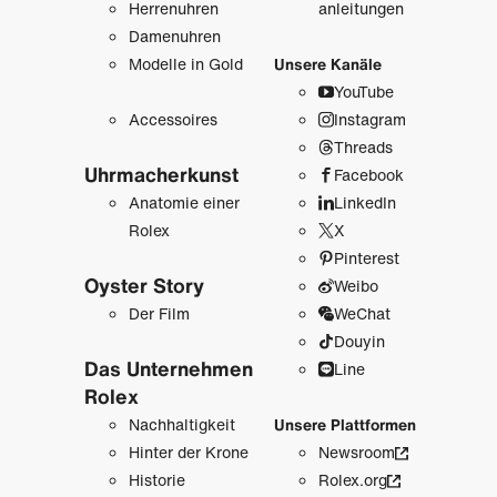
Herrenuhren
anleitungen
Damenuhren
Modelle in Gold
Unsere Kanäle
YouTube
Accessoires
Instagram
Threads
Uhrmacher­kunst
Facebook
Anatomie einer
LinkedIn
Rolex
X
Pinterest
Oyster Story
Weibo
Der Film
WeChat
Douyin
Das Unternehmen
Line
Rolex
Nachhaltigkeit
Unsere Plattformen
Hinter der Krone
Newsroom
Historie
Rolex.org