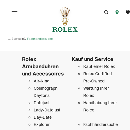
Startseite
Fachhändlersuche
/
Rolex
Kauf und Service
Armbanduhren
Kauf einer Rolex
und Accessoires
Rolex Certified
Air-King
Pre-Owned
Cosmograph
Wartung Ihrer
Daytona
Rolex
Datejust
Handhabung Ihrer
Lady-Datejust
Rolex
Day-Date
Explorer
Fachhändlersuche