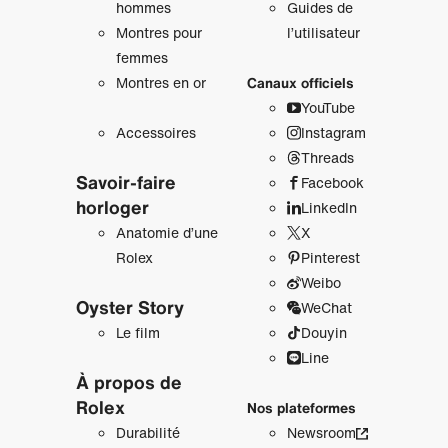
hommes
Guides de
Montres pour
l’utilisateur
femmes
Montres en or
Canaux officiels
YouTube
Accessoires
Instagram
Threads
Savoir‑faire
Facebook
horloger
LinkedIn
Anatomie d’une
X
Rolex
Pinterest
Weibo
Oyster Story
WeChat
Le film
Douyin
Line
À propos de
Rolex
Nos plateformes
Durabilité
Newsroom