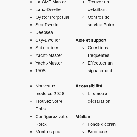
La GMT‑Master II
Trouver un
Land-Dweller
détaillant
Oyster Perpetual
Centres de
Sea-Dweller
service Rolex
Deepsea
Sky‑Dweller
Aide et support
Submariner
Questions
Yacht‑Master
fréquentes
Yacht‑Master II
Effectuer un
1908
signalement
Nouveaux
Accessibilité
modèles 2026
Lire notre
Trouvez votre
déclaration
Rolex
Configurez votre
Médias
Rolex
Fonds d’écran
Montres pour
Brochures