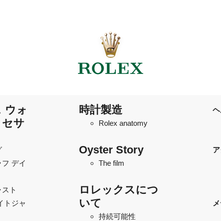
 ウォ
時計製造
ヘ
クセサ
Rolex anatomy
Oyster Story
グ
ア
フ デイ
The film
ロレックスにつ
ャスト
いて
イトジャ
メ
持続可能性