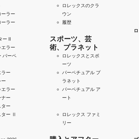
ト
ロレックスのクラ
ローラー
ウン
ローラー
履歴
ロ
スポーツ、芸
ー II
術、プラネット
ゥエラー
 パーペ
ロレックスとスポ
ーツ
エラー
パーペチュアル プ
シー
ラネット
ゥエラー
パーペチュアル ア
ーナー
ート
スター
ター Ⅱ
ロレックス ファミ
リー