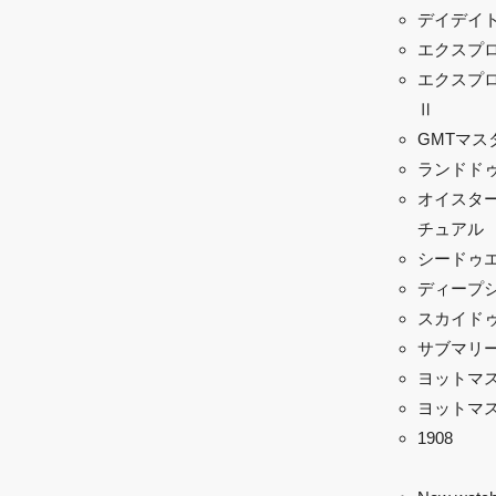
デイデイ
エクスプ
エクスプ
Ⅱ
GMTマスタ
ランドド
オイスター
チュアル
シードゥ
ディープ
スカイド
サブマリ
ヨットマ
ヨットマス
1908