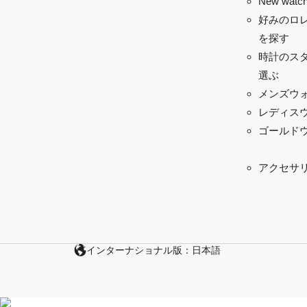
New watch
好みのロ
を探す
時計のス
選ぶ
メンズウ
レディス
ゴールド
アクセサ
インターナショナル版：日本語