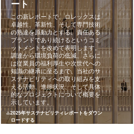
ート
この新レポートで、ロレックスは
卓越性、革新性、そして専門技術
の熟達を原動力とする、責任ある
ブランドであり続けるというコミ
ットメントを改めて表明します。
調達から環境負荷の低減、さらに
は従業員の福利厚生や次世代への
知識の継承に至るまで、当社のサ
ステナビリティへの取り組みを支
える活動、進捗状況、そして具体
的なプロジェクトについて概要を
示しています。
2025年サステナビリティレポートをダウン
ロードする