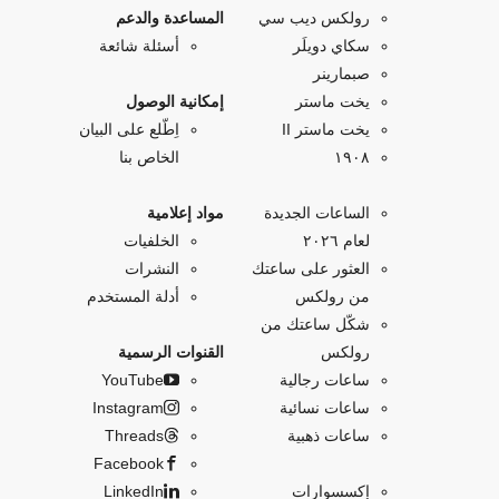
رولكس ديب سي
المساعدة والدعم
سكاي دويلَر
أسئلة شائعة
صبمارينر
يخت ماستر
إمكانية الوصول
يخت ماستر II
اِطّلع على البيان
۱۹۰۸
الخاص بنا
الساعات الجديدة
مواد إعلامية
لعام ٢٠٢٦
الخلفيات
العثور على ساعتك
النشرات
من رولكس
أدلة المستخدم
شكّل ساعتك من
رولكس
القنوات الرسمية
ساعات رجالية
YouTube
ساعات نسائية
Instagram
ساعات ذهبية
Threads
Facebook
إكسسوارات
LinkedIn