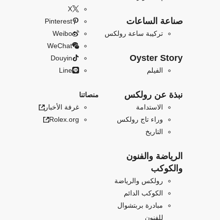
X
صناعة الساعات
Pinterest
تركيبة ساعة رولكس
Weibo
WeChat
Oyster Story
Douyin
الفيلم
Line
نبذة عن رولكس
منصاتنا
الاستدامة
غرفة الأخبار
وراء تاج رولكس
Rolex.org
التاريخ
الرياضة والفنون
والكوكب
رولكس والرياضة
الكوكب الدائم
مبادرة بربتشوال
للفنون