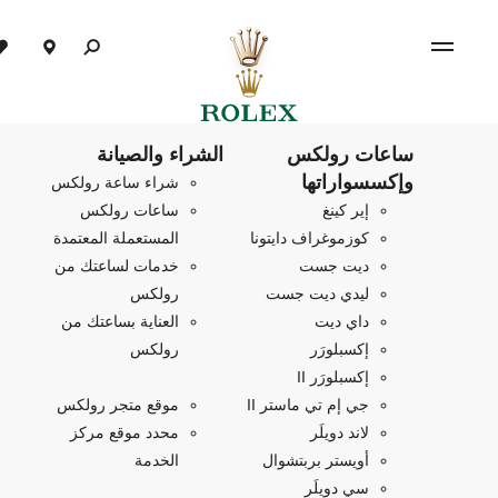
ساعات رولكس
الشراء والصيانة
وإكسسواراتها
شراء ساعة رولكس
إير كينغ
ساعات رولكس
كوزموغراف دايتونا
المستعملة المعتمدة
ديت جست
خدمات لساعتك من
ليدي ديت جست
رولكس
داي ديت
العناية بساعتك من
إكسبلورَر
رولكس
إكسبلورَر II
جي إم تي ماستر II
موقع متجر رولكس
لاند دويلَر
محدد موقع مركز
أويستر بربتشوال
الخدمة
سي دويلَر