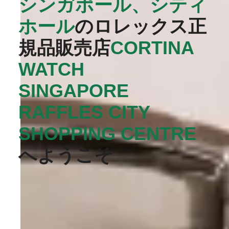
シンガポール、シティ
ホール
のロレックス正
規品販売店
‭CORTINA
WATCH
SINGAPORE
RAFFLES CITY
SHOPPING CENTRE‬
へようこそ