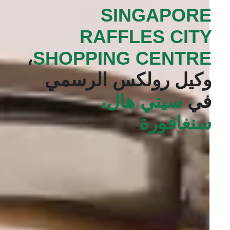
SINGAPORE
RAFFLES CITY
،
SHOPPING CENTRE‬
وكيل رولكس الرسمي
في
سيتي هال،
سنغافورة
.