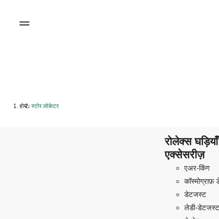
होम
स्टोर लोकेटर
/
रोलेक्स घड़िय
एक्सेसरीज़
एअर-किंग
कॉस्मोग्राफ़ 
डेटजस्ट
लेडी-डेटजस्