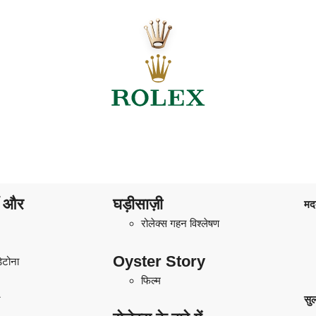
ाँ और
घड़ीसाज़ी
मद
रोलेक्स गहन विश्लेषण
Oyster Story
डेटोना
फिल्म
ट
सु