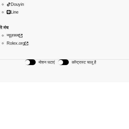
Douyin
Line
रे मंच
न्यूज़रूम
Rolex.org
मोशन घटाएं
कॉन्ट्रास्ट चालू है