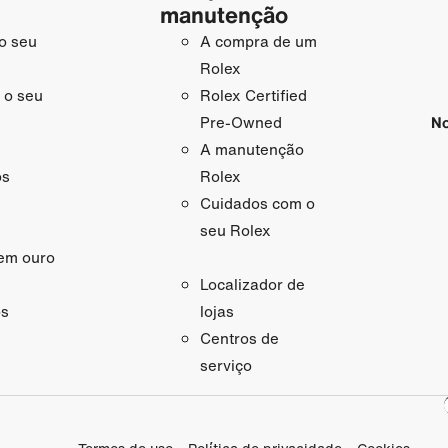
manutenção
o seu
A compra de um
Rolex
 o seu
Rolex Certified
No
Pre-Owned
A manutenção
os
Rolex
Cuidados com o
seu Rolex
em ouro
Localizador de
os
lojas
Centros de
serviço