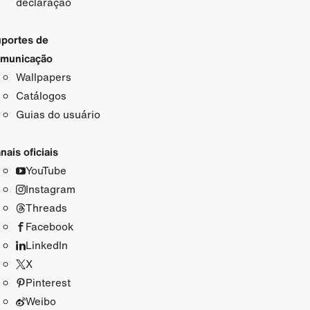
declaração
portes de
municação
Wallpapers
Catálogos
Guias do usuário
nais oficiais
YouTube
Instagram
Threads
Facebook
LinkedIn
X
Pinterest
Weibo