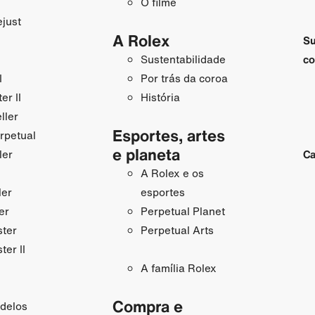
O filme
just
A Rolex
Su
Sustentabilidade
co
I
Por trás da coroa
r II
História
ller
Esportes, artes
rpetual
e planeta
ler
Ca
A Rolex e os
ler
esportes
er
Perpetual Planet
ster
Perpetual Arts
ter II
A família Rolex
Compra e
delos