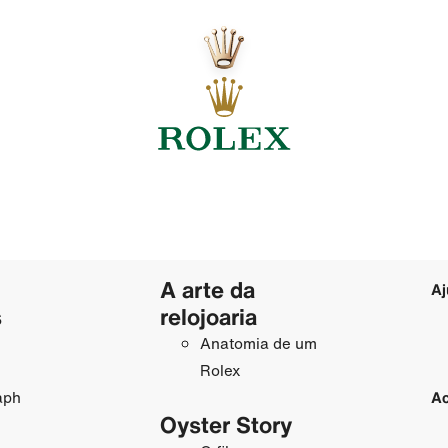
A arte da
Aj
s
relojoaria
Anatomia de um
Rolex
aph
Ac
Oyster Story