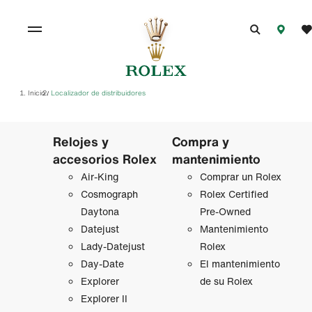
Inicio
Localizador de distribuidores
/
Relojes y
Compra y
accesorios Rolex
mantenimiento
Air‑King
Comprar un Rolex
Cosmograph
Rolex Certified
Daytona
Pre-Owned
Datejust
Mantenimiento
Lady‑Datejust
Rolex
Day-Date
El mantenimiento
Explorer
de su Rolex
Explorer II