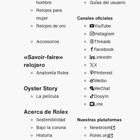
hombre
Guías del usuario
Relojes para
mujer
Canales oficiales
Relojes de oro
YouTube
Instagram
Accesorios
Threads
Facebook
«Savoir-faire»
LinkedIn
relojero
X
Anatomía Rolex
Pinterest
Weibo
Oyster Story
WeChat
La película
Douyin
Line
Acerca de Rolex
Sostenibilidad
Nuestras plataformas
Bajo la corona
Newsroom
Historia
Rolex.org