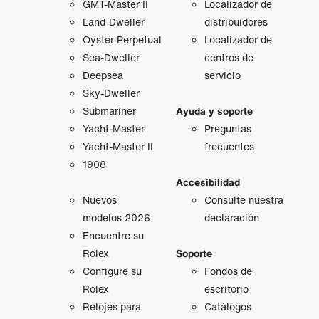
GMT‑Master II
Localizador de
Land-Dweller
distribuidores
Oyster Perpetual
Localizador de
Sea-Dweller
centros de
Deepsea
servicio
Sky-Dweller
Submariner
Ayuda y soporte
Yacht-Master
Preguntas
Yacht-Master II
frecuentes
1908
Accesibilidad
Nuevos
Consulte nuestra
modelos 2026
declaración
Encuentre su
Rolex
Soporte
Configure su
Fondos de
Rolex
escritorio
Relojes para
Catálogos