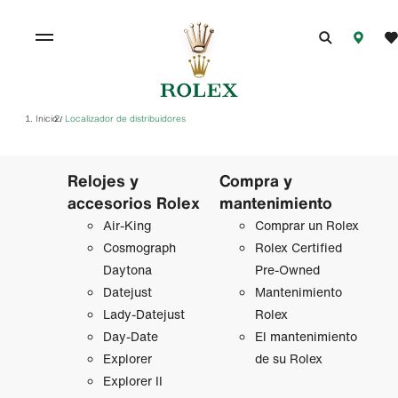
Inicio
Localizador de distribuidores
/
Relojes y
Compra y
accesorios Rolex
mantenimiento
Air‑King
Comprar un Rolex
Cosmograph
Rolex Certified
Daytona
Pre-Owned
Datejust
Mantenimiento
Lady‑Datejust
Rolex
Day-Date
El mantenimiento
Explorer
de su Rolex
Explorer II