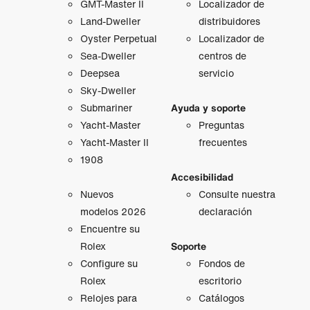
GMT‑Master II
Localizador de
Land-Dweller
distribuidores
Oyster Perpetual
Localizador de
Sea-Dweller
centros de
Deepsea
servicio
Sky-Dweller
Submariner
Ayuda y soporte
Yacht-Master
Preguntas
Yacht-Master II
frecuentes
1908
Accesibilidad
Nuevos
Consulte nuestra
modelos 2026
declaración
Encuentre su
Rolex
Soporte
Configure su
Fondos de
Rolex
escritorio
Relojes para
Catálogos