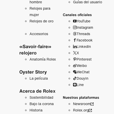
hombre
Guías del usuario
Relojes para
mujer
Canales oficiales
Relojes de oro
YouTube
Instagram
Accesorios
Threads
Facebook
«Savoir-faire»
LinkedIn
relojero
X
Anatomía Rolex
Pinterest
Weibo
Oyster Story
WeChat
La película
Douyin
Line
Acerca de Rolex
Sostenibilidad
Nuestras plataformas
Bajo la corona
Newsroom
Historia
Rolex.org