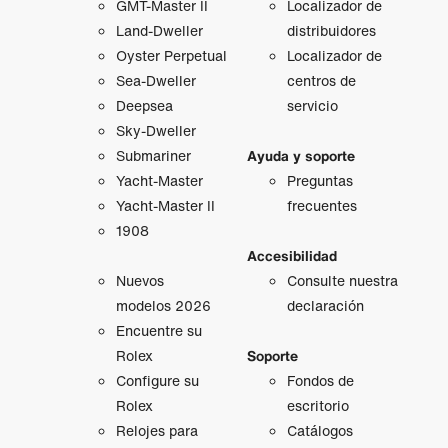
GMT‑Master II
Localizador de
Land-Dweller
distribuidores
Oyster Perpetual
Localizador de
Sea-Dweller
centros de
Deepsea
servicio
Sky-Dweller
Submariner
Ayuda y soporte
Yacht-Master
Preguntas
Yacht-Master II
frecuentes
1908
Accesibilidad
Nuevos
Consulte nuestra
modelos 2026
declaración
Encuentre su
Rolex
Soporte
Configure su
Fondos de
Rolex
escritorio
Relojes para
Catálogos