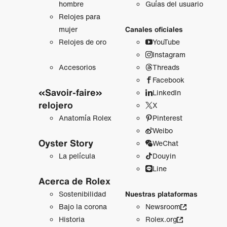
hombre
Guías del usuario
Relojes para
mujer
Canales oficiales
Relojes de oro
YouTube
Instagram
Accesorios
Threads
Facebook
«Savoir-faire»
LinkedIn
relojero
X
Anatomía Rolex
Pinterest
Weibo
Oyster Story
WeChat
La película
Douyin
Line
Acerca de Rolex
Sostenibilidad
Nuestras plataformas
Bajo la corona
Newsroom
Historia
Rolex.org