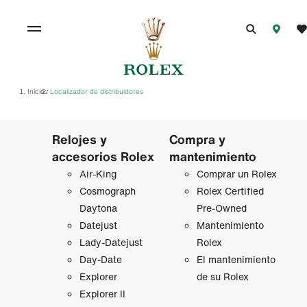
Inicio
Localizador de distribuidores
/
Relojes y
Compra y
accesorios Rolex
mantenimiento
Air‑King
Comprar un Rolex
Cosmograph
Rolex Certified
Daytona
Pre-Owned
Datejust
Mantenimiento
Lady‑Datejust
Rolex
Day-Date
El mantenimiento
Explorer
de su Rolex
Explorer II