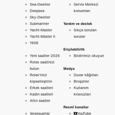
Sea-Dweller
Servis Merkezi
Deepsea
konumları
Sky-Dweller
Submariner
Yardım ve destek
Yacht-Master
Sıkça sorulan
Yacht-Master II
sorular
1908
Erişilebilirlik
Yeni saatler 2026
Bildirimizi okuyun
Rolex saatinizi
bulun
Medya
Rolex’inizi
Duvar kâğıtları
kişiselleştirin
Broşürler
Erkek saatleri
Kullanım
Kadın saatleri
kılavuzları
Altın saatler
Resmî kanallar
Aksesuarlar
YouTube