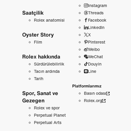
Instagram
Saatçilik
Threads
Rolex anatomisi
Facebook
LinkedIn
Oyster Story
X
Film
Pinterest
Weibo
Rolex hakkında
WeChat
Sürdürülebilirlik
Douyin
Tacın ardında
Line
Tarih
Platformlarımız
Spor, Sanat ve
Basın odası
Gezegen
Rolex.org
Rolex ve spor
Perpetual Planet
Perpetual Arts