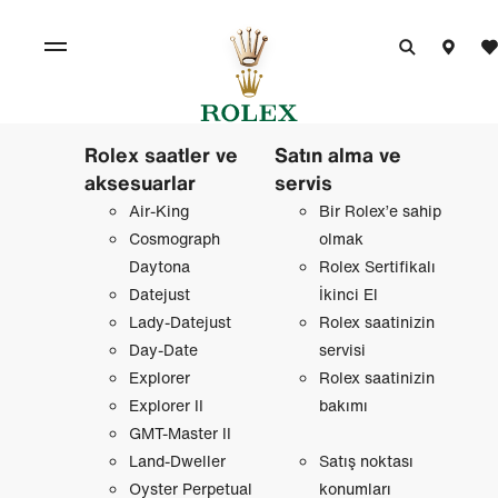
Rolex saatler ve
Satın alma ve
aksesuarlar
servis
Air-King
Bir Rolex’e sahip
Cosmograph
olmak
Daytona
Rolex Sertifikalı
Datejust
İkinci El
Lady-Datejust
Rolex saatinizin
Day-Date
servisi
Explorer
Rolex saatinizin
Explorer II
bakımı
GMT-Master II
Land-Dweller
Satış noktası
Oyster Perpetual
konumları