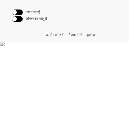
मोशन घटाएं
कॉन्ट्रास्ट चालू है
उपयोग की शर्तें
निजता नीति
कुकीज़
हमारे सतत पहल की खोज करें
Rolex.org पर जाएँ।