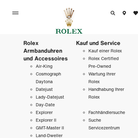
Rolex
Kauf und Service
Armbanduhren
Kauf einer Rolex
und Accessoires
Rolex Certified
Air-King
Pre-Owned
Cosmograph
Wartung Ihrer
Daytona
Rolex
Datejust
Handhabung Ihrer
Lady-Datejust
Rolex
Day-Date
Explorer
Fachhändlersuche
Explorer II
Suche
GMT-Master II
Servicezentrum
Land-Dweller