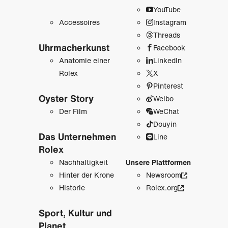
YouTube
Accessoires
Instagram
Threads
Uhrmacher­kunst
Facebook
Anatomie einer
LinkedIn
Rolex
X
Pinterest
Oyster Story
Weibo
Der Film
WeChat
Douyin
Das Unternehmen
Line
Rolex
Nachhaltigkeit
Unsere Plattformen
Hinter der Krone
Newsroom
Historie
Rolex.org
Sport, Kultur und
Planet