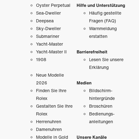
Oyster Perpetual
Hilfe und Unterstützung
Sea-Dweller
Häufig gestellte
Deepsea
Fragen (FAQ)
Sky-Dweller
Warnmeldung
Submariner
erstatten
Yacht-Master
Yacht-Master II
Barrierefreiheit
1908
Lesen Sie unsere
Erklärung
Neue Modelle
2026
Medien
Finden Sie Ihre
Bildschirm­
Rolex
hintergründe
Gestalten Sie Ihre
Broschüren
Rolex
Bedienungs­
Herrenuhren
anleitungen
Damenuhren
Modelle in Gold
Unsere Kanäle