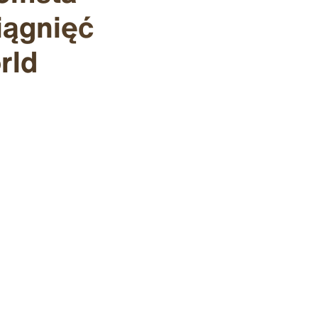
iągnięć
rld