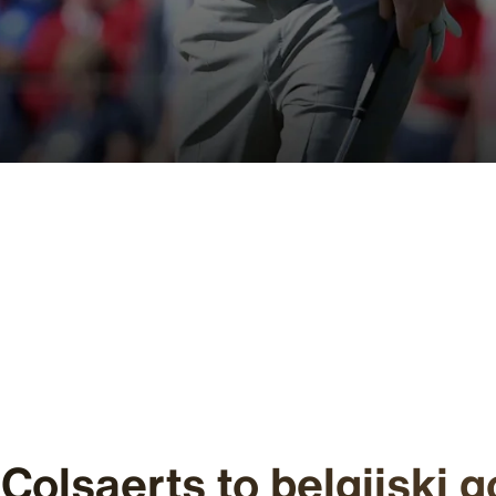
Colsaerts to belgijski go