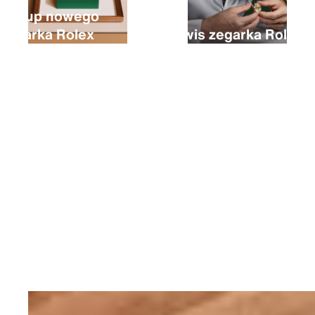
Zakup nowego
zegarka Rolex
Serwis zegarka Rolex