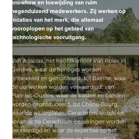
knowhow en toewijding van ruim
negenduizend medewerkers. Zij werken op
locaties van het merk, die allemaal
vooroplopen op het gebied van
technologische vooruitgang.
Van Acacias, het hoofdkantoor van Rolex in
Genève, waar de horloges worden
ontwikkeld en gemonteerd, tot Bienne, waar
de uurwerken worden vervaardigd; van
Plan-les-Ouates, waar de kasten en banden
worden geproduceerd, tot Chêne-Bourg,
waar de wijzerplaten, Cerachrom-bezels en
keramische Cerachrom-bezelringen worden
vervaardigd en waar de expertise op het
gebied van gemmologie en steenzetting is