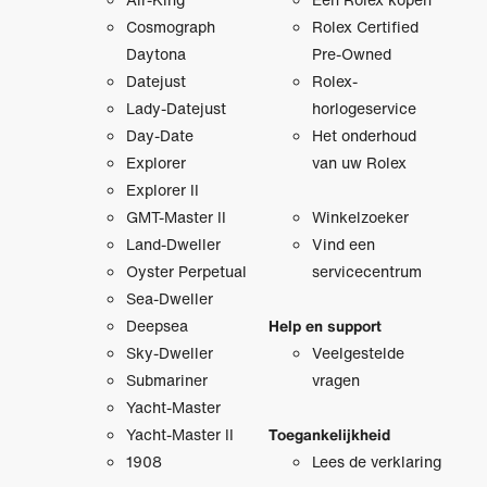
Cosmograph
Rolex Certified
Daytona
Pre‑Owned
Datejust
Rolex-
Lady-Datejust
horlogeservice
Day-Date
Het onderhoud
Explorer
van uw Rolex
Explorer II
GMT-Master II
Winkelzoeker
Land-Dweller
Vind een
Oyster Perpetual
servicecentrum
Sea-Dweller
Deepsea
Help en support
Sky-Dweller
Veelgestelde
Submariner
vragen
Yacht-Master
Yacht-Master II
Toegankelijkheid
1908
Lees de verklaring