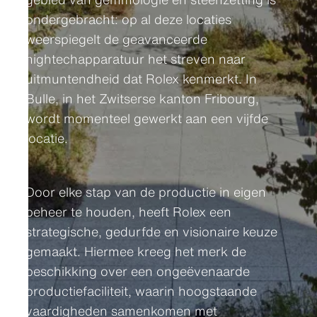
ondergebracht: op al deze locaties
weerspiegelt de geavanceerde
hightechapparatuur het streven naar
uitmuntendheid dat Rolex kenmerkt. In
Bulle, in het Zwitserse kanton Fribourg,
wordt momenteel gewerkt aan een vijfde
locatie.
Door elke stap van de productie in eigen
beheer te houden, heeft Rolex een
strategische, gedurfde en visionaire keuze
gemaakt. Hiermee kreeg het merk de
beschikking over een ongeëvenaarde
productiefaciliteit, waarin hoogstaande
vaardigheden samenkomen met