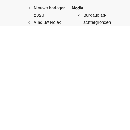
Nieuwe horloges
Media
2026
Bureaublad­
Vind uw Rolex
achtergronden
Stel uw Rolex
Brochures
samen
Gebruikers­
Herenhorloges
handleidingen
Dameshorloges
Gouden horloges
Officiële kanalen
YouTube
Accessoires
Instagram
Threads
Horloge­
Facebook
vakmanschap
LinkedIn
Anatomie van een
X
Rolex
Pinterest
Weibo
Oyster Story
WeChat