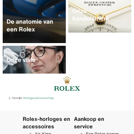
Ontdek meer
Onze
Ontdek meer
handelsmerk
De anatomie van
een Rolex
Ontdek meer
Onze visie
Home
Horloge­vakmanschap
/
Rolex-horloges en
Aankoop en
accessoires
service
Air-King
Een Rolex kopen