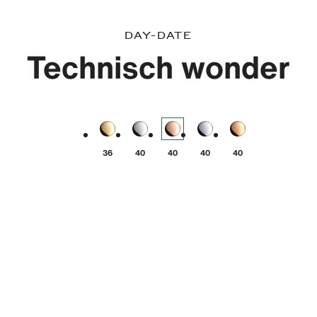
Day-Date
Technisch wonder
Day-Date - Geelgoud
Day-Date - Platina
Day-Date - Everose-goud
Day-Date - Platina
Day-Date - Jubil
36
40
40
40
40